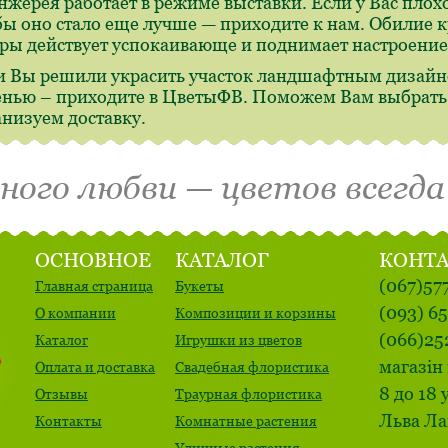
нжерея работает в режиме выставки. Если у Вас плохо
бы оно стало еще лучше — приходите к нам. Обилие 
ры действует успокаивающе и поднимает настроение
и Вы решили украсить участок ландшафтным дизайн
енью – приходите в ЦветыФВ. Поможем Вам выбрать,
анизуем доставку.
много любви — цветов всегда
ОСНОВНОЕ
КАТАЛОГ
КОНТ
(067)57
Главная страница
Букеты
(093) 6
О компании
Композиции и корзины
(066)25
Каталог
Игрушки из цветов
магазін 
Оплата и доставка
Свадебная флористика
8 до 18 
Отзывы
Траурная флористика
Льва Ла
Контакты
Комнатные растения
Уличные растения