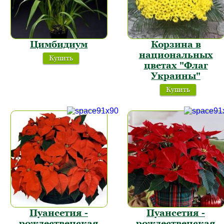
Цимбидиум
Корзина в
национальных
Купить
цветах "Флаг
Украины"
Купить
Пуансетия -
Пуансетия -
рождественская
рождественская