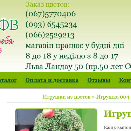
Заказ цветов:
(067)5770406
(093) 6545234
(066)2529213
магазін працює у будні дні
8 до 18 у неділю з 8 до 17
Льва Ландау 50 (пр.50 лет 
аталог
Оплата и доставка
Отзывы
Кон
Игрушки из цветов > Игрушка 004
Игру
Ежик выпол