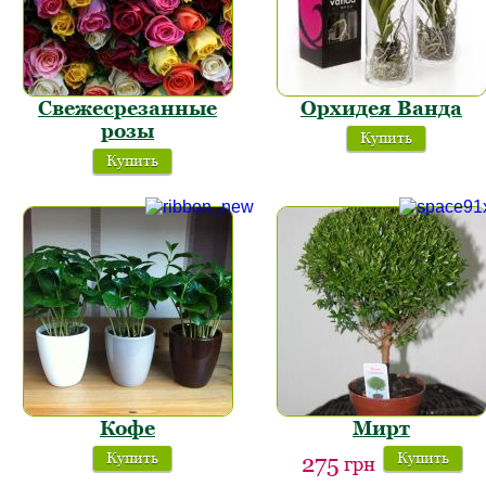
Свежесрезанные
Орхидея Ванда
розы
Купить
Купить
Кофе
Мирт
Купить
Купить
275
грн