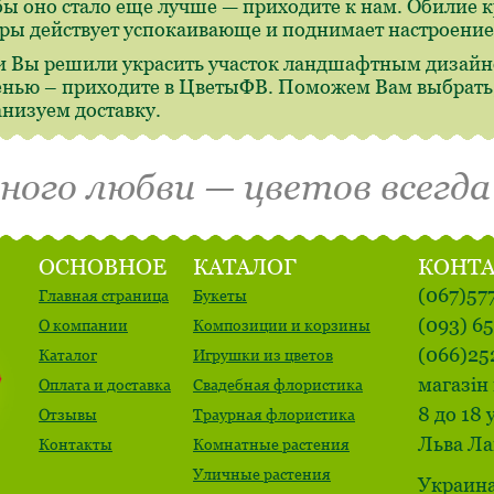
бы оно стало еще лучше — приходите к нам. Обилие 
ры действует успокаивающе и поднимает настроение
и Вы решили украсить участок ландшафтным дизайн
енью – приходите в ЦветыФВ. Поможем Вам выбрать,
анизуем доставку.
много любви — цветов всегда
ОСНОВНОЕ
КАТАЛОГ
КОНТ
(067)57
Главная страница
Букеты
(093) 6
О компании
Композиции и корзины
(066)25
Каталог
Игрушки из цветов
магазін 
Оплата и доставка
Свадебная флористика
8 до 18 
Отзывы
Траурная флористика
Льва Ла
Контакты
Комнатные растения
Уличные растения
Украина