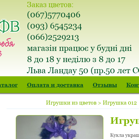
Заказ цветов:
(067)5770406
(093) 6545234
(066)2529213
магазін працює у будні дні
8 до 18 у неділю з 8 до 17
Льва Ландау 50 (пр.50 лет 
аталог
Оплата и доставка
Отзывы
Кон
Игрушки из цветов > Игрушка 012
Игру
Кукла укра