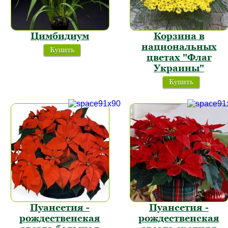
Цимбидиум
Корзина в
национальных
Купить
цветах "Флаг
Украины"
Купить
Пуансетия -
Пуансетия -
рождественская
рождественская