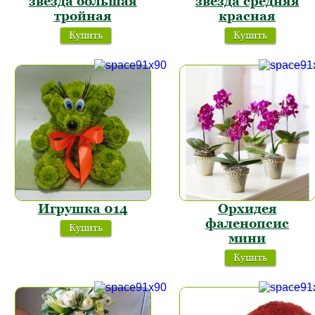
звезда большая
звезда средняя
тройная
красная
Купить
Купить
Игрушка 014
Орхидея
фаленопсис
Купить
мини
Купить