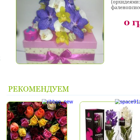
(орхидеями:
фаленопсис
0
г
я
РЕКОМЕНДУЕМ