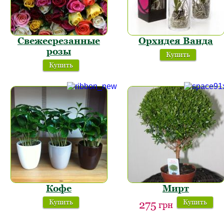
Свежесрезанные
Орхидея Ванда
розы
Купить
Купить
Кофе
Мирт
Купить
Купить
275
грн