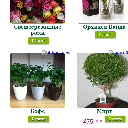
Свежесрезанные
Орхидея Ванда
розы
Купить
Купить
Кофе
Мирт
Купить
Купить
275
грн