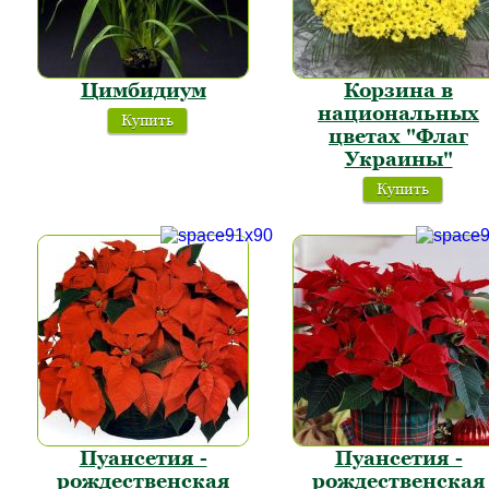
Цимбидиум
Корзина в
национальных
Купить
цветах "Флаг
Украины"
Купить
Пуансетия -
Пуансетия -
рождественская
рождественская