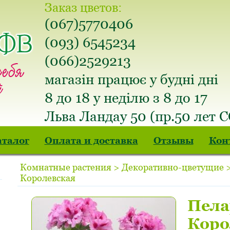
Заказ цветов:
(067)5770406
(093) 6545234
(066)2529213
магазін працює у будні дні
8 до 18 у неділю з 8 до 17
Льва Ландау 50 (пр.50 лет 
аталог
Оплата и доставка
Отзывы
Кон
Комнатные растения > Декоративно-цветущие 
Королевская
Пела
Коро