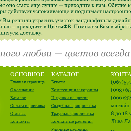
бы оно стало еще лучше — приходите к нам. Обилие 
ры действует успокаивающе и поднимает настроение
и Вы решили украсить участок ландшафтным дизайн
енью – приходите в ЦветыФВ. Поможем Вам выбрать,
анизуем доставку.
много любви — цветов всегда
ОСНОВНОЕ
КАТАЛОГ
КОНТ
(067)57
Главная страница
Букеты
(093) 6
О компании
Композиции и корзины
(066)25
Каталог
Игрушки из цветов
магазін 
Оплата и доставка
Свадебная флористика
8 до 18 
Отзывы
Траурная флористика
Льва Ла
Контакты
Комнатные растения
Уличные растения