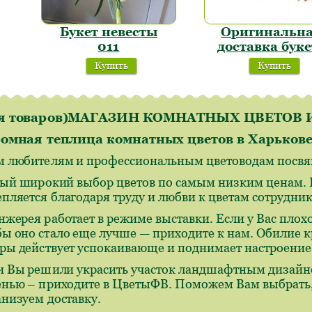
Букет невесты
Оригинальн
011
доставка буке
Купить
Купить
ля товаров)МАГАЗИН КОМНАТНЫХ ЦВЕТО
омная теплица комнатных цветов в Харьков
м любителям и профессиональным цветоводам посвящ
ый широкий выбор цветов по самым низким ценам. И
епляется благодаря труду и любви к цветам сотрудн
нжерея работает в режиме выставки. Если у Вас плохо
бы оно стало еще лучше — приходите к нам. Обилие 
ры действует успокаивающе и поднимает настроение
и Вы решили украсить участок ландшафтным дизайн
енью – приходите в ЦветыФВ. Поможем Вам выбрать,
анизуем доставку.