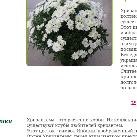
Хризан
коллек
сущест
Этот ц
изобра
сущест
этим ц
посвящ
Его ед
украша
исполь
Считае
принос
долгол
большо
2
Хризантема - это растение-хобби. Их коллекц
ники
существуют клубы любителей хризантем.
Этот цветок - символ Японии, изображенный на
Орден Хризантемы, перед этим цветком прекл