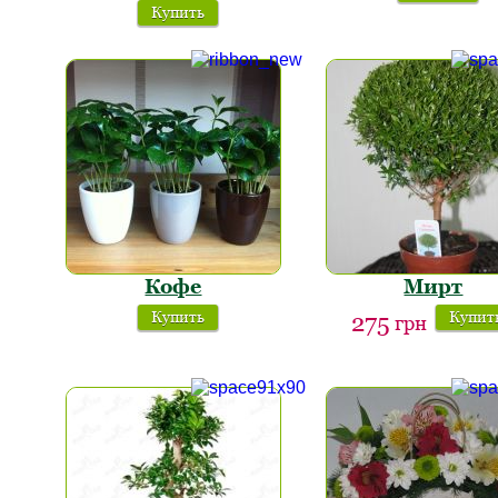
Купить
Кофе
Мирт
Купить
Купит
275
грн