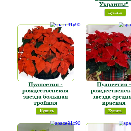
Украины"
Купить
Пуансетия -
Пуансетия 
рождественская
рождественск
звезда большая
звезда средн
тройная
красная
Купить
Купить