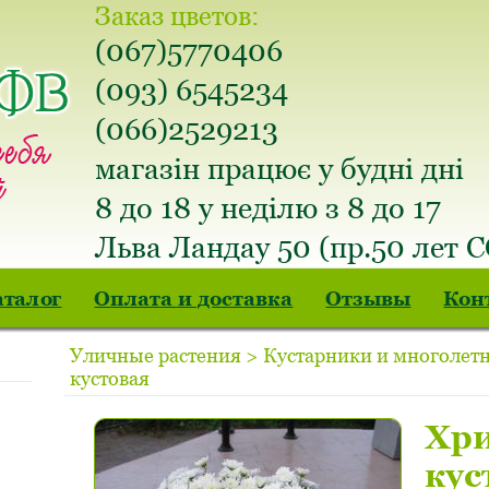
Заказ цветов:
(067)5770406
(093) 6545234
(066)2529213
магазін працює у будні дні
8 до 18 у неділю з 8 до 17
Льва Ландау 50 (пр.50 лет 
аталог
Оплата и доставка
Отзывы
Кон
Уличные растения > Кустарники и многолет
кустовая
Хр
кус