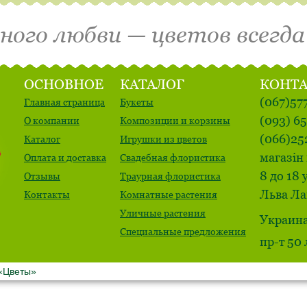
много любви — цветов всегда
ОСНОВНОЕ
КАТАЛОГ
КОНТ
(067)57
Главная страница
Букеты
(093) 6
О компании
Композиции и корзины
(066)25
Каталог
Игрушки из цветов
магазін 
Оплата и доставка
Свадебная флористика
8 до 18 
Отзывы
Траурная флористика
Льва Ла
Контакты
Комнатные растения
Уличные растения
Украина
Специальные предложения
пр-т 50
 «Цветы»