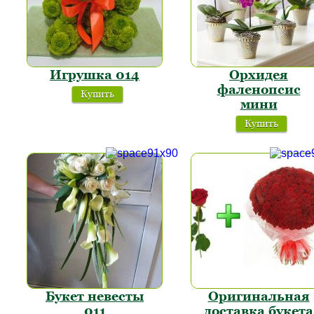
Игрушка 014
Орхидея
фаленопсис
Купить
мини
Купить
Букет невесты
Оригинальная
011
доставка букета