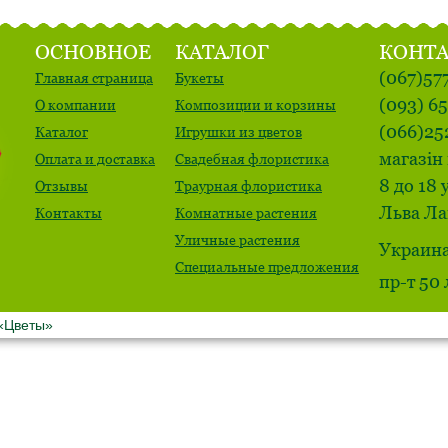
ОСНОВНОЕ
КАТАЛОГ
КОНТ
(067)57
Главная страница
Букеты
(093) 6
О компании
Композиции и корзины
(066)25
Каталог
Игрушки из цветов
магазін 
Оплата и доставка
Свадебная флористика
8 до 18 
Отзывы
Траурная флористика
Льва Ла
Контакты
Комнатные растения
Уличные растения
Украина
Специальные предложения
пр-т 50
 «Цветы»