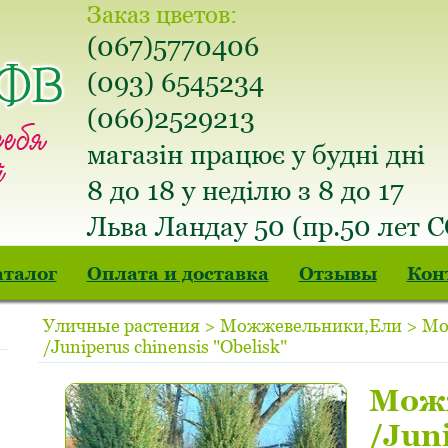
Заказ цветов:
(067)5770406
(093) 6545234
(066)2529213
магазін працює у будні дні
8 до 18 у неділю з 8 до 17
Льва Ландау 50 (пр.50 лет 
аталог
Оплата и доставка
Отзывы
Кон
Уличные растения > Можжевельники,Ели > М
/Juniperus chinensis "Obelisk"
Мож
/Jun