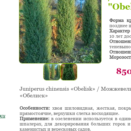
"Obe
Форма к
позднее 
Характер 
10 лет до
Отношен
теневыно
Отношени
Морозост
85
Juniperus chinensis «Obelisk» / Можжеве
«Обелиск»
Особенности:
хвоя шиловидная, жесткая, покр
прямостоячие, верхушки слегка восходящие.
ки
Применение:
в озеленении используется в один
шпалерах, для декорирования больших горок и
каменистых и вересковых садов.