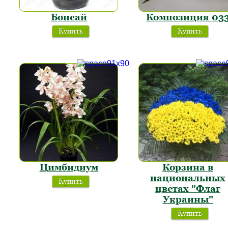
Бонсай
Композиция 03
Купить
Купить
Цимбидиум
Корзина в
национальных
Купить
цветах "Флаг
Украины"
Купить