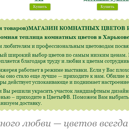
Купить
Купить
ля товаров)МАГАЗИН КОМНАТНЫХ ЦВЕТО
омная теплица комнатных цветов в Харьков
м любителям и профессиональным цветоводам посвящ
ый широкий выбор цветов по самым низким ценам. И
епляется благодаря труду и любви к цветам сотрудн
нжерея работает в режиме выставки. Если у Вас плохо
бы оно стало еще лучше — приходите к нам. Обилие 
ры действует успокаивающе и поднимает настроение
и Вы решили украсить участок ландшафтным дизайн
енью – приходите в ЦветыФВ. Поможем Вам выбрать,
анизуем доставку.
много любви — цветов всегда