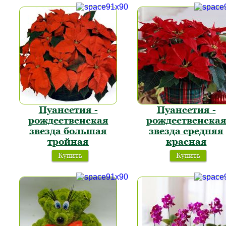
Пуансетия -
Пуансетия -
рождественская
рождественска
звезда большая
звезда средняя
тройная
красная
Купить
Купить