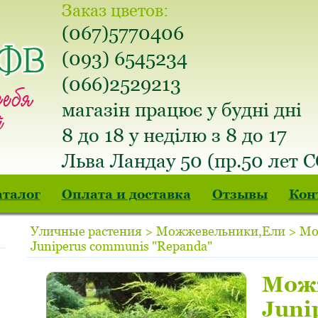
Заказ цветов:
(067)5770406
(093) 6545234
(066)2529213
магазін працює у будні дні
8 до 18 у неділю з 8 до 17
Льва Ландау 50 (пр.50 лет 
аталог
Оплата и доставка
Отзывы
Кон
Уличные растения > Можжевельники,Ели > М
Juniperus communis "Repanda"
Мож
Juni