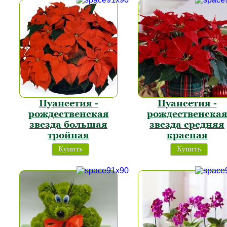
Пуансетия -
Пуансетия -
рождественская
рождественска
звезда большая
звезда средняя
тройная
красная
Купить
Купить