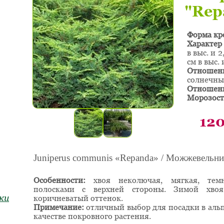
"Rep
Форма кр
Характер
в выс. и 2
см в выс. 
Отноше
солнечные
Отношени
Морозост
12
Juniperus communis «Repanda» / Можжевельн
Особенности:
хвоя неколючая, мягкая, тем
полосками с верхней стороны. Зимой хво
ки
коричневатый оттенок.
Примечание:
отличный выбор для посадки в альп
качестве покровного растения.