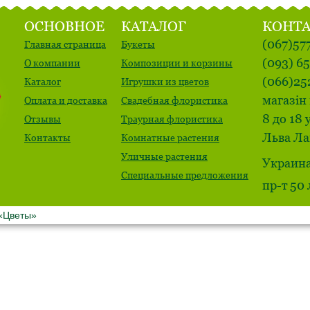
ОСНОВНОЕ
КАТАЛОГ
КОНТ
(067)57
Главная страница
Букеты
(093) 6
О компании
Композиции и корзины
(066)25
Каталог
Игрушки из цветов
магазін 
Оплата и доставка
Свадебная флористика
8 до 18 
Отзывы
Траурная флористика
Льва Ла
Контакты
Комнатные растения
Уличные растения
Украина
Специальные предложения
пр-т 50
 «Цветы»