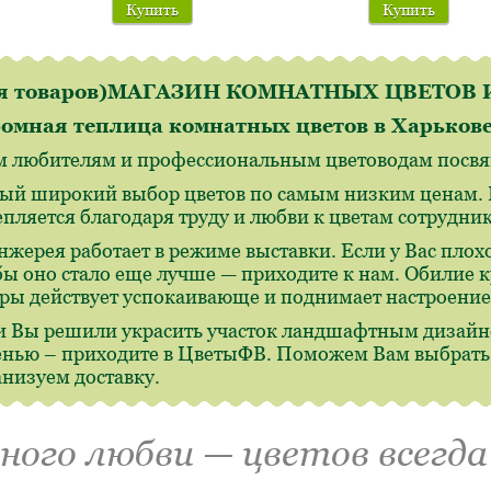
Купить
Купить
ля товаров)МАГАЗИН КОМНАТНЫХ ЦВЕТО
омная теплица комнатных цветов в Харьков
м любителям и профессиональным цветоводам посвящ
ый широкий выбор цветов по самым низким ценам. И
епляется благодаря труду и любви к цветам сотрудн
нжерея работает в режиме выставки. Если у Вас плохо
бы оно стало еще лучше — приходите к нам. Обилие 
ры действует успокаивающе и поднимает настроение
и Вы решили украсить участок ландшафтным дизайн
енью – приходите в ЦветыФВ. Поможем Вам выбрать,
анизуем доставку.
много любви — цветов всегда