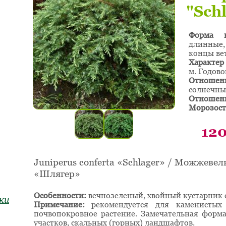
"Sch
Форма к
длинные,
концы ве
Характер 
м. Годово
Отношен
солнечные
Отношени
Морозост
12
Juniperus conferta «Schlager» / Можжев
«Шлягер»
Особенности:
вечнозеленый, хвойный кустарник 
ки
Примечание:
рекомендуется для каменистых 
почвопокровное растение. Замечательная форм
участков, скальных (горных) ландшафтов.