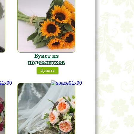
Букет из
подсолнухов
Купить