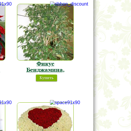
Фикус
я
Бенджамина,
Купить