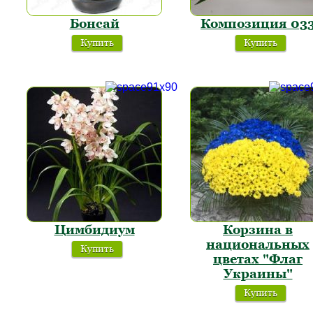
Бонсай
Композиция 03
Купить
Купить
Цимбидиум
Корзина в
национальных
Купить
цветах "Флаг
Украины"
Купить