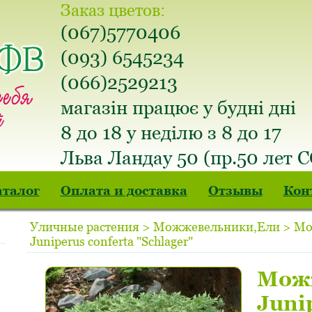
Заказ цветов:
(067)5770406
(093) 6545234
(066)2529213
магазін працює у будні дні
8 до 18 у неділю з 8 до 17
Льва Ландау 50 (пр.50 лет 
аталог
Оплата и доставка
Отзывы
Кон
Уличные растения > Можжевельники,Ели > М
Juniperus conferta "Schlager"
Мож
Juni