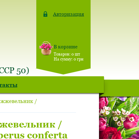
Авторизация
В корзине
Товаров:
0
шт
На сумму:
0
грн
СССР 50)
такты
ожжевельник /
жевельник /
perus conferta