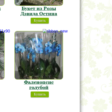
3
Букет из Розы
Дэвида Остина
Купить
Фаленопсис
голубой
Купить