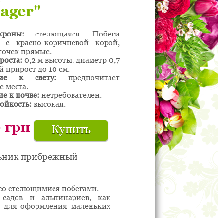
lager"
роны:
стелющаяся. Побеги
 с красно-коричневой корой,
точек прямые.
роста:
0,2 м высоты, диаметр 0,7
й прирост до 10 см.
ие к свету:
предпочитает
 места.
е к почве:
нетребователен.
ойкость:
высокая.
0
грн
Купить
ельник прибрежный
со стелющимися побегами.
садов и альпинариев, как
а для оформления маленьких