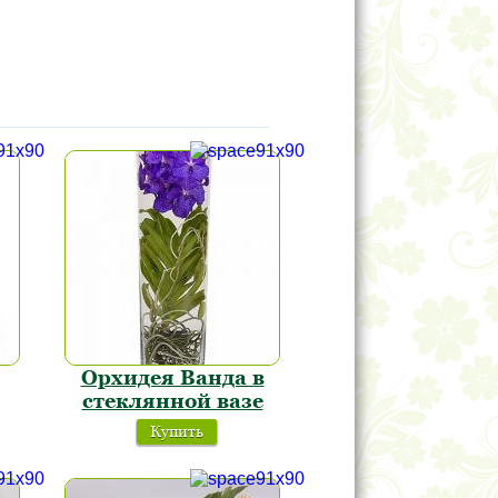
Орхидея Ванда в
стеклянной вазе
Купить