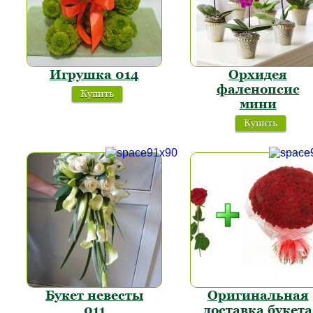
Игрушка 014
Орхидея
фаленопсис
Купить
мини
Купить
Букет невесты
Оригинальная
011
доставка букета