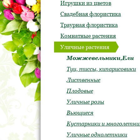
Игрушки из цветов
Свадебная флористика
Траурная флористика
Комнатные растения
Уличные растения
Можжевельники,Ели
Туи, тиссы, кипарисовики
Лиственные
Плодовые
Уличные розы
Вьющиеся
Кустарники и многолетни
Уличные однолетники