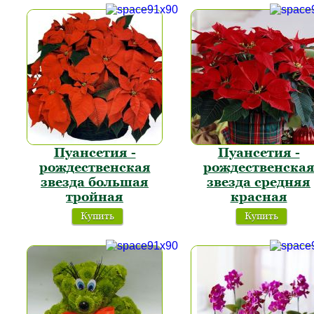
Пуансетия -
Пуансетия -
рождественская
рождественска
звезда большая
звезда средняя
тройная
красная
Купить
Купить