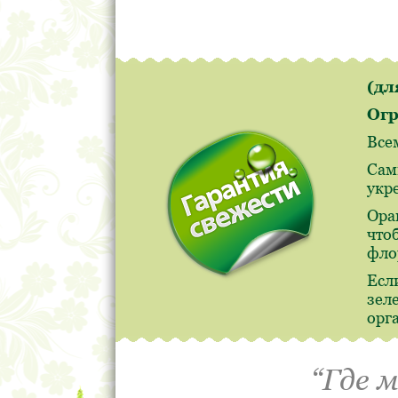
(д
Огр
Все
Сам
укр
Ора
что
фло
Есл
зел
орг
“Где 