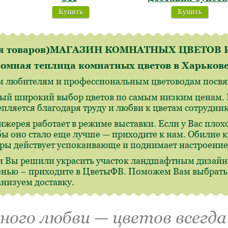
Купить
Купить
ля товаров)МАГАЗИН КОМНАТНЫХ ЦВЕТО
омная теплица комнатных цветов в Харьков
м любителям и профессиональным цветоводам посвящ
ый широкий выбор цветов по самым низким ценам. И
епляется благодаря труду и любви к цветам сотрудн
нжерея работает в режиме выставки. Если у Вас плохо
бы оно стало еще лучше — приходите к нам. Обилие 
ры действует успокаивающе и поднимает настроение
и Вы решили украсить участок ландшафтным дизайн
енью – приходите в ЦветыФВ. Поможем Вам выбрать,
анизуем доставку.
много любви — цветов всегда