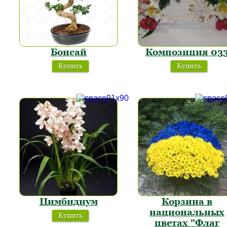
Бонсай
Композиция 03
Купить
Купить
Цимбидиум
Корзина в
национальных
Купить
цветах "Флаг