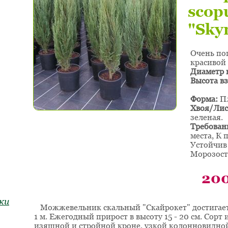
scop
"Sky
Очень по
красивой
Диаметр 
Высота вз
Форма:
Пл
Хвоя/Лис
зеленая.
Требован
места, К 
Устойчив 
Морозост
20
ки
Можжевельник скальный "Скайрокет" достигает в
1 м. Ежегодный прирост в высоту 15 - 20 см. Сорт
изящной и стройной кроне, узкой колонновидно