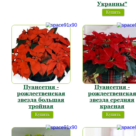
Украины"
Купить
Пуансетия -
Пуансетия -
рождественская
рождественска
звезда большая
звезда средняя
тройная
красная
Купить
Купить