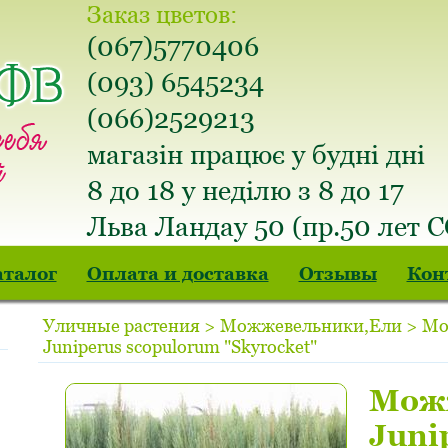
Заказ цветов:
(067)5770406
(093) 6545234
(066)2529213
магазін працює у будні дні
8 до 18 у неділю з 8 до 17
Льва Ландау 50 (пр.50 лет 
аталог
Оплата и доставка
Отзывы
Кон
Уличные растения > Можжевельники,Ели > М
Juniperus scopulorum "Skyrocket"
Мож
Juni