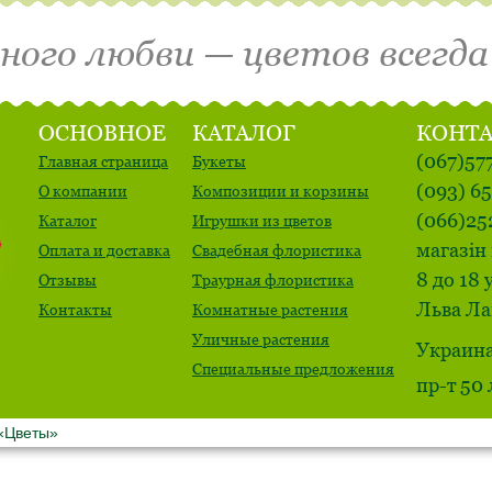
много любви — цветов всегда
ОСНОВНОЕ
КАТАЛОГ
КОНТ
(067)57
Главная страница
Букеты
(093) 6
О компании
Композиции и корзины
(066)25
Каталог
Игрушки из цветов
магазін 
Оплата и доставка
Свадебная флористика
8 до 18 
Отзывы
Траурная флористика
Льва Ла
Контакты
Комнатные растения
Уличные растения
Украина
Специальные предложения
пр-т 50
 «Цветы»