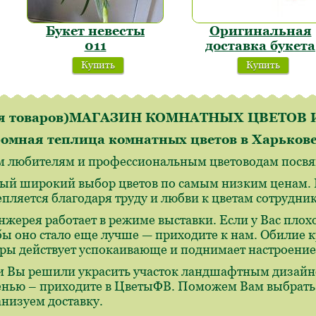
Букет невесты
Оригинальная
011
доставка букета
Купить
Купить
ля товаров)МАГАЗИН КОМНАТНЫХ ЦВЕТО
омная теплица комнатных цветов в Харьков
м любителям и профессиональным цветоводам посвящ
ый широкий выбор цветов по самым низким ценам. И
епляется благодаря труду и любви к цветам сотрудн
нжерея работает в режиме выставки. Если у Вас плохо
бы оно стало еще лучше — приходите к нам. Обилие 
ры действует успокаивающе и поднимает настроение
и Вы решили украсить участок ландшафтным дизайн
енью – приходите в ЦветыФВ. Поможем Вам выбрать,
анизуем доставку.