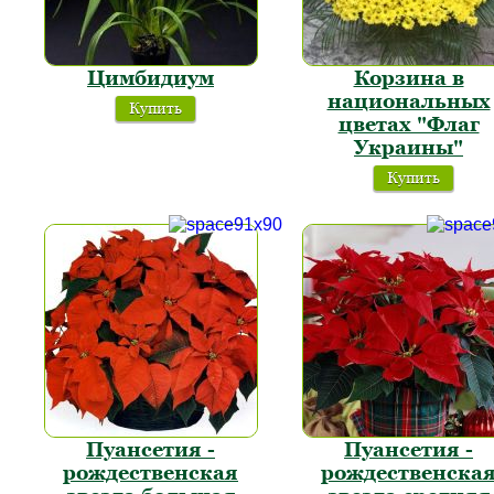
Цимбидиум
Корзина в
национальных
Купить
цветах "Флаг
Украины"
Купить
Пуансетия -
Пуансетия -
рождественская
рождественска