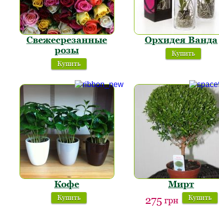
Свежесрезанные
Орхидея Ванда
розы
Купить
Купить
Кофе
Мирт
Купить
Купить
275
грн