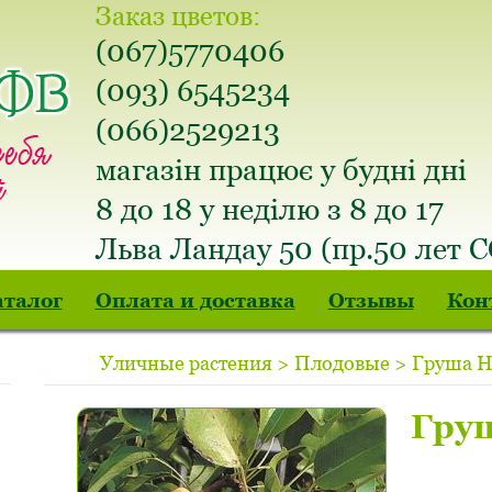
Заказ цветов:
(067)5770406
(093) 6545234
(066)2529213
магазін працює у будні дні
8 до 18 у неділю з 8 до 17
Льва Ландау 50 (пр.50 лет 
аталог
Оплата и доставка
Отзывы
Кон
Уличные растения > Плодовые > Груша 
Гру