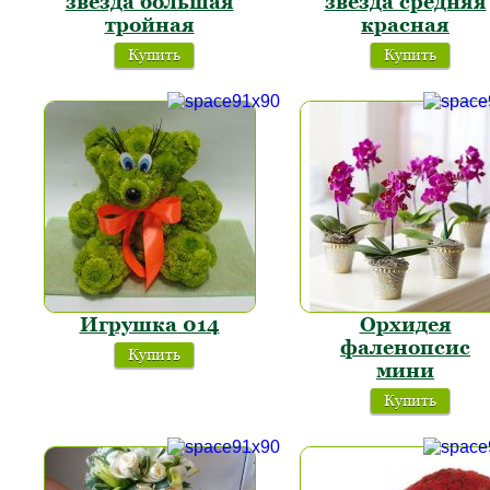
звезда большая
звезда средняя
тройная
красная
Купить
Купить
Игрушка 014
Орхидея
фаленопсис
Купить
мини
Купить