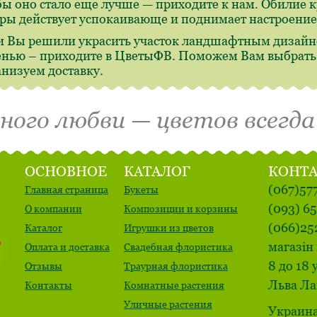
бы оно стало еще лучше — приходите к нам. Обилие 
ры действует успокаивающе и поднимает настроение
и Вы решили украсить участок ландшафтным дизайн
енью – приходите в ЦветыФВ. Поможем Вам выбрать,
анизуем доставку.
много любви — цветов всегда
ОСНОВНОЕ
КАТАЛОГ
КОНТ
(067)57
Главная страница
Букеты
(093) 6
О компании
Композиции и корзины
(066)25
Каталог
Игрушки из цветов
магазін 
Оплата и доставка
Свадебная флористика
8 до 18 
Отзывы
Траурная флористика
Льва Ла
Контакты
Комнатные растения
Уличные растения
Украина