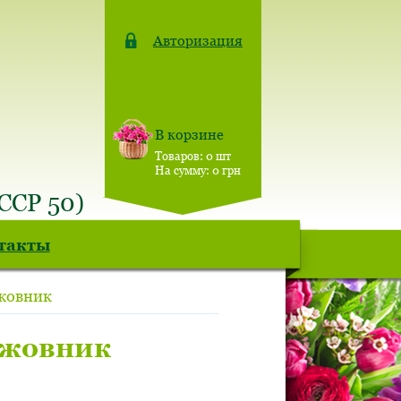
Авторизация
В корзине
Товаров:
0
шт
На сумму:
0
грн
СССР 50)
такты
жовник
жовник