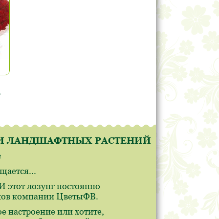
а
В И ЛАНДШАФТНЫХ РАСТЕНИЙ
е
ается...
 этот лозунг постоянно
иков компании ЦветыФВ.
е настроение или хотите,