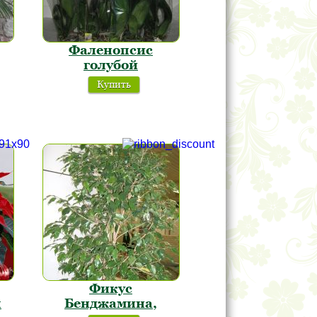
Фаленопсис
голубой
Купить
Фикус
я
Бенджамина,