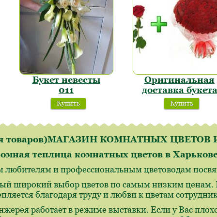
Букет невесты
Оригинальная
011
доставка букет
Купить
Купить
ля товаров)МАГАЗИН КОМНАТНЫХ ЦВЕТО
омная теплица комнатных цветов в Харьков
м любителям и профессиональным цветоводам посвящ
ый широкий выбор цветов по самым низким ценам. И
епляется благодаря труду и любви к цветам сотрудн
нжерея работает в режиме выставки. Если у Вас плохо