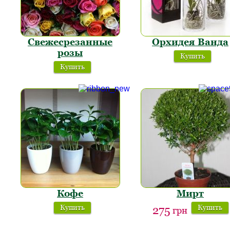
Свежесрезанные
Орхидея Ванда
розы
Купить
Купить
Кофе
Мирт
Купить
Купить
275
грн