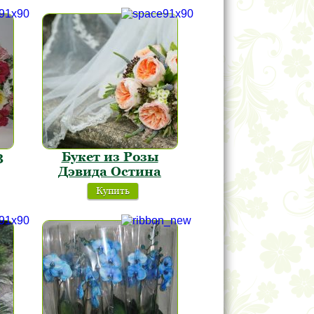
3
Букет из Розы
Дэвида Остина
Купить