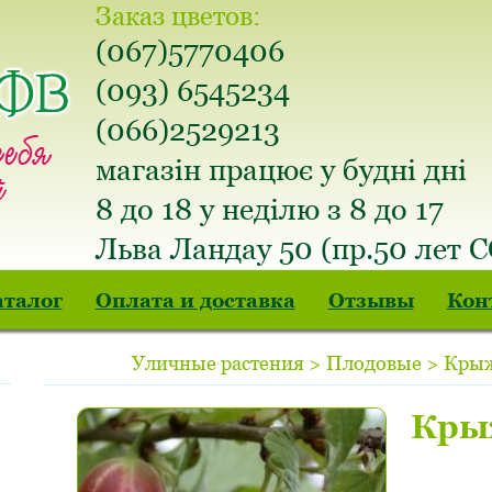
Заказ цветов:
(067)5770406
(093) 6545234
(066)2529213
магазін працює у будні дні
8 до 18 у неділю з 8 до 17
Льва Ландау 50 (пр.50 лет 
аталог
Оплата и доставка
Отзывы
Кон
Уличные растения > Плодовые > Кры
Кры