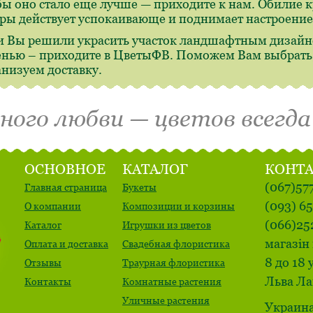
бы оно стало еще лучше — приходите к нам. Обилие 
ры действует успокаивающе и поднимает настроение
и Вы решили украсить участок ландшафтным дизайн
енью – приходите в ЦветыФВ. Поможем Вам выбрать,
анизуем доставку.
много любви — цветов всегда
ОСНОВНОЕ
КАТАЛОГ
КОНТ
(067)57
Главная страница
Букеты
(093) 6
О компании
Композиции и корзины
(066)25
Каталог
Игрушки из цветов
магазін 
Оплата и доставка
Свадебная флористика
8 до 18 
Отзывы
Траурная флористика
Льва Ла
Контакты
Комнатные растения
Уличные растения
Украина