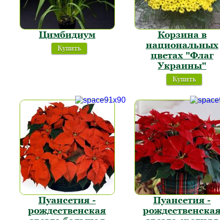
Цимбидиум
Корзина в
национальных
Купить
цветах "Флаг
Украины"
Купить
Пуансетия -
Пуансетия -
рождественская
рождественска