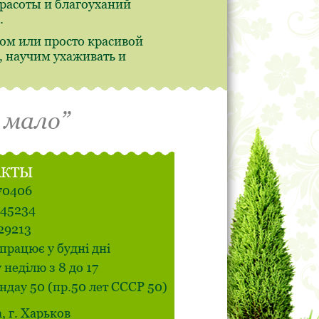
красоты и благоуханий
.
ом или просто красивой
 научим ухаживать и
 мало”
АКТЫ
70406
545234
29213
працює у будні дні
у неділю з 8 до 17
ндау 50 (пр.50 лет СССР 50)
, г. Харьков