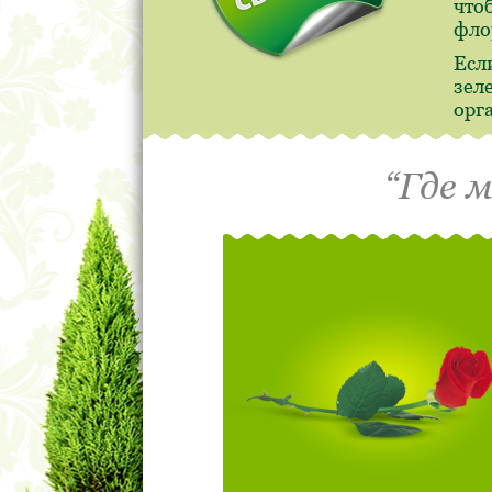
что
фло
Есл
зел
орг
“Где 