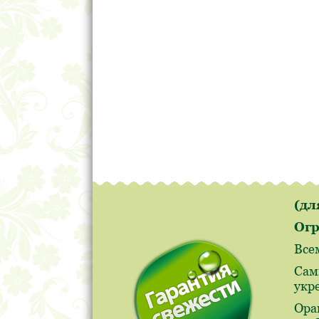
(д
Огр
Все
Сам
укр
Ора