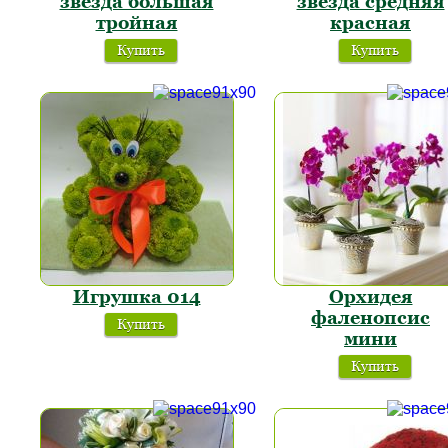
звезда большая
звезда средняя
тройная
красная
Купить
Купить
Игрушка 014
Орхидея
фаленопсис
Купить
мини
Купить