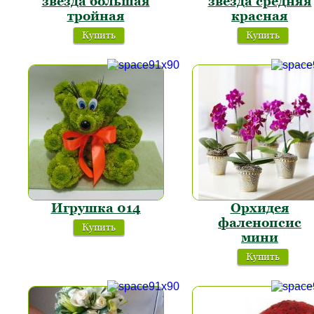
звезда большая
звезда средняя
тройная
красная
Купить
Купить
Игрушка 014
Орхидея
фаленопсис
Купить
мини
Купить