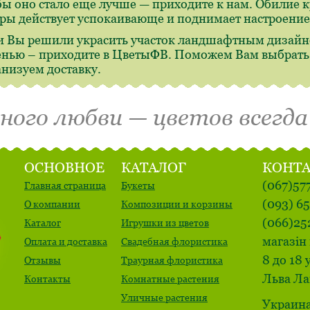
бы оно стало еще лучше — приходите к нам. Обилие 
ры действует успокаивающе и поднимает настроение
и Вы решили украсить участок ландшафтным дизайн
енью – приходите в ЦветыФВ. Поможем Вам выбрать,
анизуем доставку.
много любви — цветов всегда
ОСНОВНОЕ
КАТАЛОГ
КОНТ
(067)57
Главная страница
Букеты
(093) 6
О компании
Композиции и корзины
(066)25
Каталог
Игрушки из цветов
магазін 
Оплата и доставка
Свадебная флористика
8 до 18 
Отзывы
Траурная флористика
Льва Ла
Контакты
Комнатные растения
Уличные растения
Украина