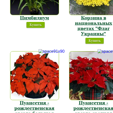
Цимбидиум
Корзина в
национальных
Купить
цветах "Флаг
Украины"
Купить
Пуансетия -
Пуансетия -
рождественская
рождественска