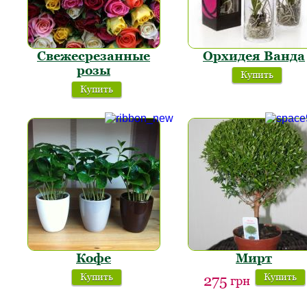
Свежесрезанные
Орхидея Ванда
розы
Купить
Купить
Кофе
Мирт
Купить
Купить
275
грн