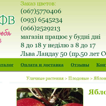
Заказ цветов:
(067)5770406
(093) 6545234
(066)2529213
магазін працює у будні дні
8 до 18 у неділю з 8 до 17
Льва Ландау 50 (пр.50 лет 
аталог
Оплата и доставка
Отзывы
Кон
Уличные растения > Плодовые > Яблон
Ябл