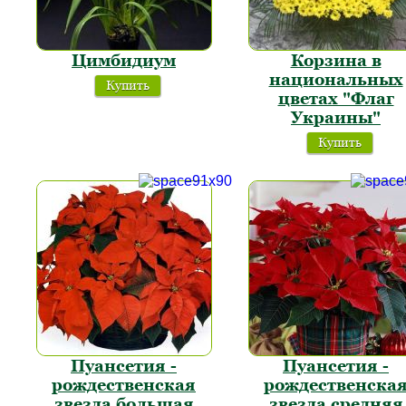
Цимбидиум
Корзина в
национальных
Купить
цветах "Флаг
Украины"
Купить
Пуансетия -
Пуансетия -
рождественская
рождественска
звезда большая
звезда средняя