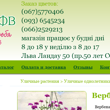
Заказ цветов:
(067)5770406
(093) 6545234
(066)2529213
магазін працює у будні дні
8 до 18 у неділю з 8 до 17
Льва Ландау 50 (пр.50 лет 
аталог
Оплата и доставка
Отзывы
Кон
Уличные растения > Уличные однолетники
Вер
Вербена