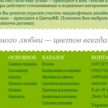
бы оно стало еще лучше — приходите к нам. Обилие 
ры действует успокаивающе и поднимает настроение
и Вы решили украсить участок ландшафтным дизайн
енью – приходите в ЦветыФВ. Поможем Вам выбрать,
анизуем доставку.
много любви — цветов всегда
ОСНОВНОЕ
КАТАЛОГ
КОНТ
(067)57
Главная страница
Букеты
(093) 6
О компании
Композиции и корзины
(066)25
Каталог
Игрушки из цветов
магазін 
Оплата и доставка
Свадебная флористика
8 до 18 
Отзывы
Траурная флористика
Льва Ла
Контакты
Комнатные растения
Уличные растения
Украина