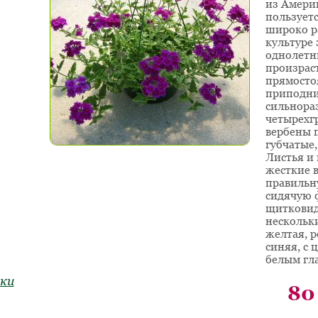
из Амери
пользуетс
широко ра
культуре 
однолетн
произраст
прямост
приподн
сильнора
четырехг
вербены 
губчатые
Листья и
жесткие в
правильн
сидячую 
щитковид
нескольки
желтая, р
синяя, с
белым гл
ки
80