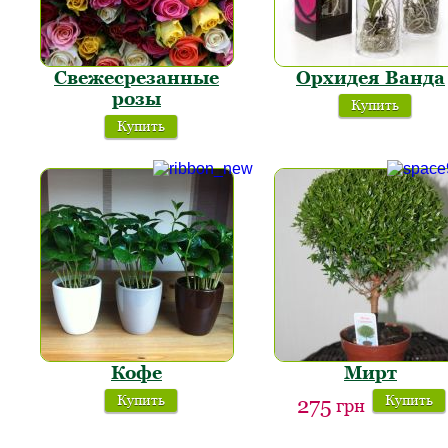
Свежесрезанные
Орхидея Ванда
розы
Купить
Купить
Кофе
Мирт
Купить
Купить
275
грн