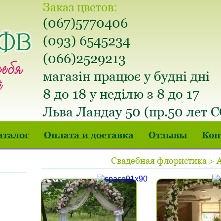
Заказ цветов:
(067)5770406
(093) 6545234
(066)2529213
магазін працює у будні дні
8 до 18 у неділю з 8 до 17
Льва Ландау 50 (пр.50 лет 
аталог
Оплата и доставка
Отзывы
Кон
Свадебная флористика > 