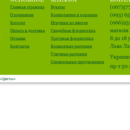
(067)57
Главная страница
Букеты
(093) 6
О компании
Композиции и корзины
(066)25
Каталог
Игрушки из цветов
магазін 
Оплата и доставка
Свадебная флористика
8 до 18 
Отзывы
Траурная флористика
Льва Ла
Контакты
Комнатные растения
Уличные растения
Украина
Специальные предложения
пр-т 50
 «Цветы»