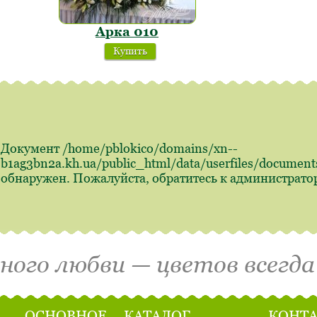
Арка 010
Купить
Документ /home/pblokico/domains/xn--
b1ag3bn2a.kh.ua/public_html/data/userfiles/documen
обнаружен. Пожалуйста, обратитесь к администрато
много любви — цветов всегда
ОСНОВНОЕ
КАТАЛОГ
КОНТ