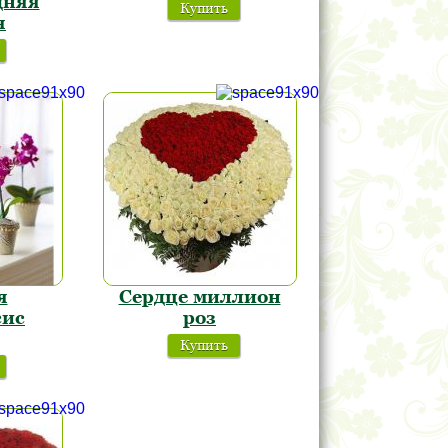
дняя
Купить
я
я
Сердце миллион
сис
роз
Купить