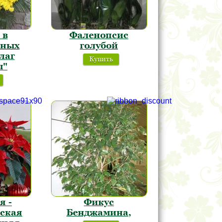
 в
Фаленопсис
ьных
голубой
лаг
Купить
ы"
я -
Фикус
ская
Бенджамина,