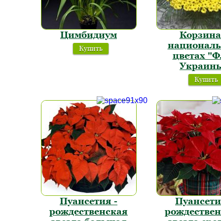
Цимбидиум
Корзина
национал
Купить
цветах "Ф
Украин
Купить
Пуансетия -
Пуансети
рождественская
рождествен