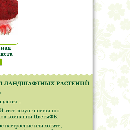
ьная
укета
В И ЛАНДШАФТНЫХ РАСТЕНИЙ
е
ается...
 этот лозунг постоянно
иков компании ЦветыФВ.
е настроение или хотите,