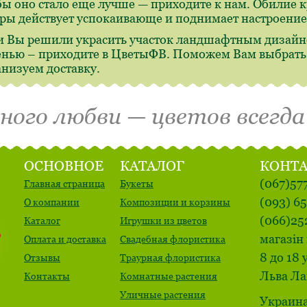
бы оно стало еще лучше — приходите к нам. Обилие 
ры действует успокаивающе и поднимает настроение
и Вы решили украсить участок ландшафтным дизайн
енью – приходите в ЦветыФВ. Поможем Вам выбрать,
анизуем доставку.
много любви — цветов всегда
ОСНОВНОЕ
КАТАЛОГ
КОНТ
(067)57
Главная страница
Букеты
(093) 6
О компании
Композиции и корзины
(066)25
Каталог
Игрушки из цветов
магазін 
Оплата и доставка
Свадебная флористика
8 до 18 
Отзывы
Траурная флористика
Льва Ла
Контакты
Комнатные растения
Уличные растения
Украина