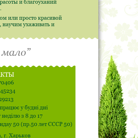
красоты и благоуханий
.
ом или просто красивой
 научим ухаживать и
 мало”
АКТЫ
70406
545234
29213
працює у будні дні
у неділю з 8 до 17
ндау 50 (пр.50 лет СССР 50)
, г. Харьков