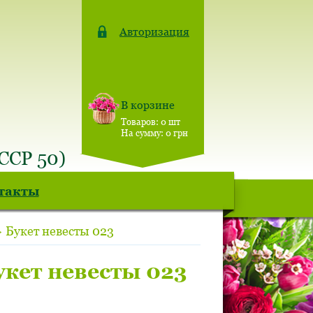
Авторизация
В корзине
Товаров:
0
шт
На сумму:
0
грн
СССР 50)
такты
 Букет невесты 023
укет невесты 023