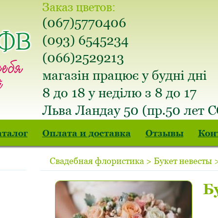
Заказ цветов:
(067)5770406
(093) 6545234
(066)2529213
магазін працює у будні дні
8 до 18 у неділю з 8 до 17
Льва Ландау 50 (пр.50 лет 
аталог
Оплата и доставка
Отзывы
Кон
Свадебная флористика > Букет невесты >
Б