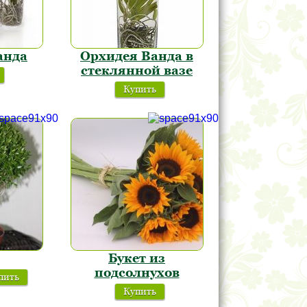
анда
Орхидея Ванда в
стеклянной вазе
Купить
Букет из
подсолнухов
пить
Купить