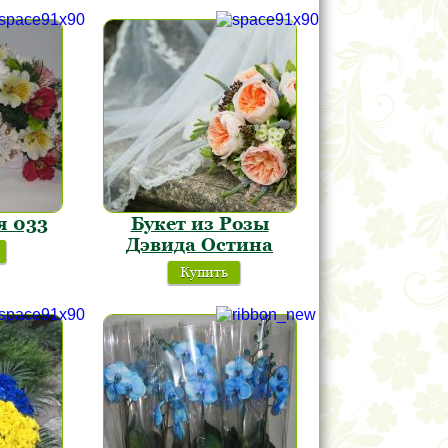
я 033
Букет из Розы
Дэвида Остина
Купить