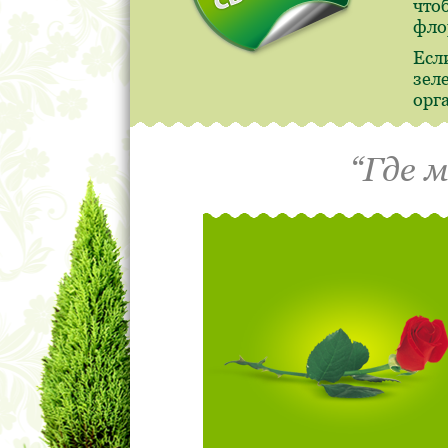
что
фло
Есл
зел
орг
“Где 