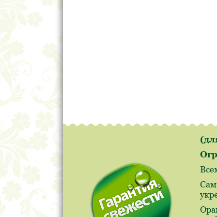
(д
Огр
Все
Сам
укр
Ора