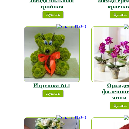
звезда большая
звезда сре
тройная
красна
Купить
Купить
Игрушка 014
Орхиде
фаленоп
Купить
мини
Купить