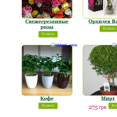
Свежесрезанные
Орхидея В
розы
Купить
Купить
Кофе
Мирт
Купить
Ку
275
грн