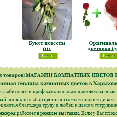
Букет невесты
Оригинал
011
доставка б
Купить
Купить
ля товаров)МАГАЗИН КОМНАТНЫХ ЦВЕТО
омная теплица комнатных цветов в Харьков
м любителям и профессиональным цветоводам посвящ
ый широкий выбор цветов по самым низким ценам. И
епляется благодаря труду и любви к цветам сотрудн
нжерея работает в режиме выставки. Если у Вас плохо