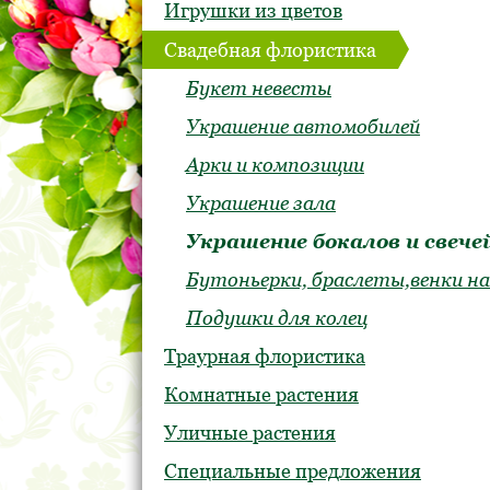
Игрушки из цветов
Свадебная флористика
Букет невесты
Украшение автомобилей
Арки и композиции
Украшение зала
Украшение бокалов и свече
Бутоньерки, браслеты,венки на
Подушки для колец
Траурная флористика
Комнатные растения
Уличные растения
Специальные предложения