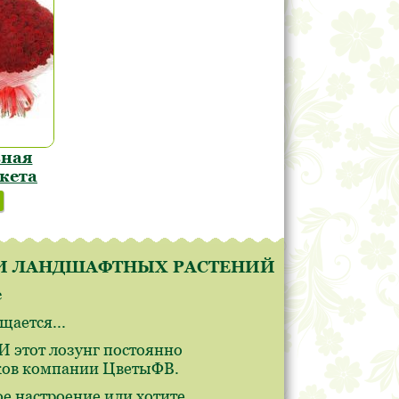
ьная
укета
В И ЛАНДШАФТНЫХ РАСТЕНИЙ
е
ается...
 этот лозунг постоянно
иков компании ЦветыФВ.
е настроение или хотите,