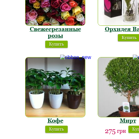
Свежесрезанные
Орхидея В
розы
Купить
Купить
Кофе
Мирт
Купить
Ку
275
грн