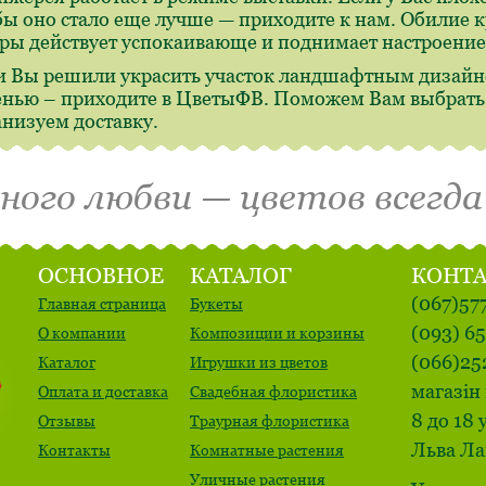
бы оно стало еще лучше — приходите к нам. Обилие 
ры действует успокаивающе и поднимает настроение
и Вы решили украсить участок ландшафтным дизайн
енью – приходите в ЦветыФВ. Поможем Вам выбрать,
анизуем доставку.
много любви — цветов всегда
ОСНОВНОЕ
КАТАЛОГ
КОНТ
(067)57
Главная страница
Букеты
(093) 6
О компании
Композиции и корзины
(066)25
Каталог
Игрушки из цветов
магазін 
Оплата и доставка
Свадебная флористика
8 до 18 
Отзывы
Траурная флористика
Льва Ла
Контакты
Комнатные растения
Уличные растения