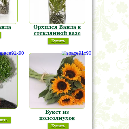
анда
Орхидея Ванда в
стеклянной вазе
Купить
Букет из
подсолнухов
пить
Купить