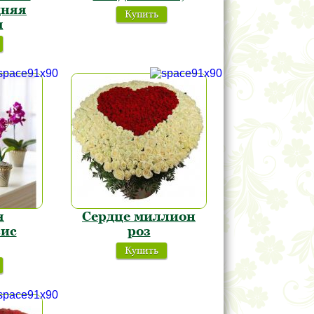
дняя
Купить
я
я
Сердце миллион
ис
роз
Купить