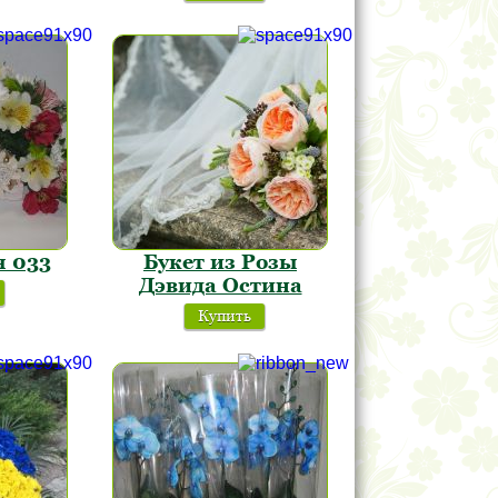
 033
Букет из Розы
Дэвида Остина
Купить