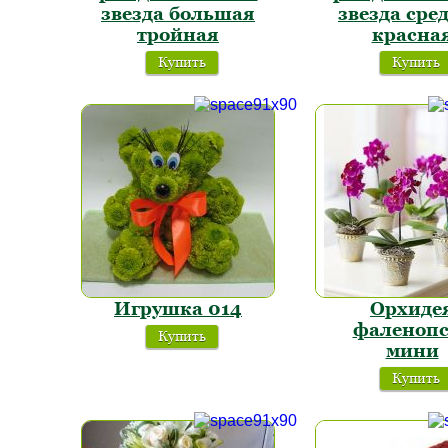
звезда большая
звезда сре
тройная
красна
Купить
Купить
Игрушка 014
Орхиде
фаленопс
Купить
мини
Купить