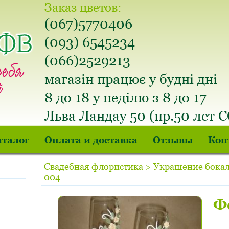
Заказ цветов:
(067)5770406
(093) 6545234
(066)2529213
магазін працює у будні дні
8 до 18 у неділю з 8 до 17
Льва Ландау 50 (пр.50 лет 
аталог
Оплата и доставка
Отзывы
Кон
Свадебная флористика > Украшение бокал
004
Ф