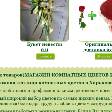
Букет невесты
Оригинал
011
доставка б
Купить
Купить
ля товаров)МАГАЗИН КОМНАТНЫХ ЦВЕТО
омная теплица комнатных цветов в Харьков
м любителям и профессиональным цветоводам посвящ
ый широкий выбор цветов по самым низким ценам. И
епляется благодаря труду и любви к цветам сотрудн
нжерея работает в режиме выставки. Если у Вас плохо