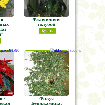
 в
Фаленопсис
ьных
голубой
лаг
Купить
ы"
я -
Фикус
ская
Бенджамина,