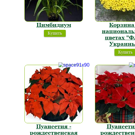
Цимбидиум
Корзина
национал
Купить
цветах "Ф
Украин
Купить
Пуансетия -
Пуансети
рождественская
рождествен