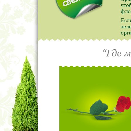
что
фло
Есл
зел
орг
“Где 