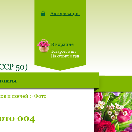
Авторизация
В корзине
Товаров:
0
шт
На сумму:
0
грн
СССР 50)
такты
ов и свечей > Фото
ото 004