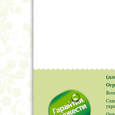
(д
Огр
Все
Сам
укр
Ора