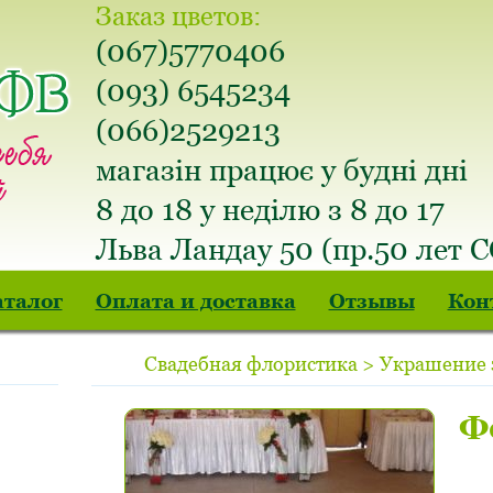
Заказ цветов:
(067)5770406
(093) 6545234
(066)2529213
магазін працює у будні дні
8 до 18 у неділю з 8 до 17
Льва Ландау 50 (пр.50 лет 
аталог
Оплата и доставка
Отзывы
Кон
Свадебная флористика > Украшение 
Ф