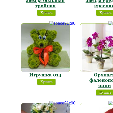
звезда большая
звезда сре
тройная
красна
Купить
Купить
Игрушка 014
Орхиде
фаленоп
Купить
мини
Купить