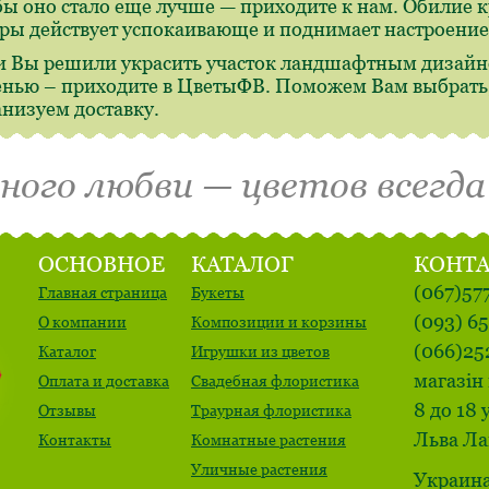
бы оно стало еще лучше — приходите к нам. Обилие 
ры действует успокаивающе и поднимает настроение
и Вы решили украсить участок ландшафтным дизайн
енью – приходите в ЦветыФВ. Поможем Вам выбрать,
анизуем доставку.
много любви — цветов всегда
ОСНОВНОЕ
КАТАЛОГ
КОНТ
(067)57
Главная страница
Букеты
(093) 6
О компании
Композиции и корзины
(066)25
Каталог
Игрушки из цветов
магазін 
Оплата и доставка
Свадебная флористика
8 до 18 
Отзывы
Траурная флористика
Льва Ла
Контакты
Комнатные растения
Уличные растения
Украина