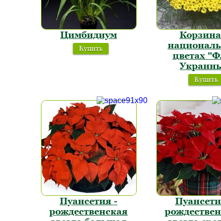
Цимбидиум
Корзина
национал
Купить
цветах "Ф
Украин
Купить
Пуансетия -
Пуансети
рождественская
рождествен