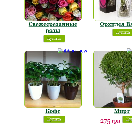
Свежесрезанные
Орхидея В
розы
Купить
Купить
Кофе
Мирт
Купить
Ку
275
грн