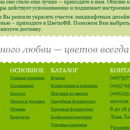
бы оно стало еще лучше — приходите к нам. Обилие 
ры действует успокаивающе и поднимает настроение
и Вы решили украсить участок ландшафтным дизайн
енью – приходите в ЦветыФВ. Поможем Вам выбрать,
анизуем доставку.
много любви — цветов всегда
ОСНОВНОЕ
КАТАЛОГ
КОНТ
(067)57
Главная страница
Букеты
(093) 6
О компании
Композиции и корзины
(066)25
Каталог
Игрушки из цветов
магазін 
Оплата и доставка
Свадебная флористика
8 до 18 
Отзывы
Траурная флористика
Льва Ла
Контакты
Комнатные растения
Уличные растения
Украина