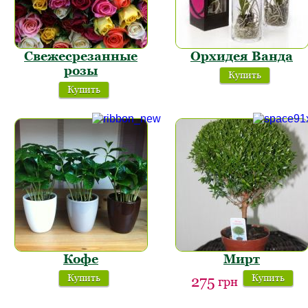
Свежесрезанные
Орхидея Ванда
розы
Купить
Купить
Кофе
Мирт
Купить
Купить
275
грн