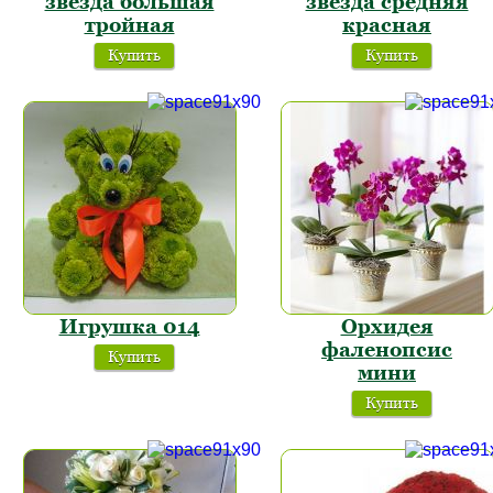
звезда большая
звезда средняя
тройная
красная
Купить
Купить
Игрушка 014
Орхидея
фаленопсис
Купить
мини
Купить