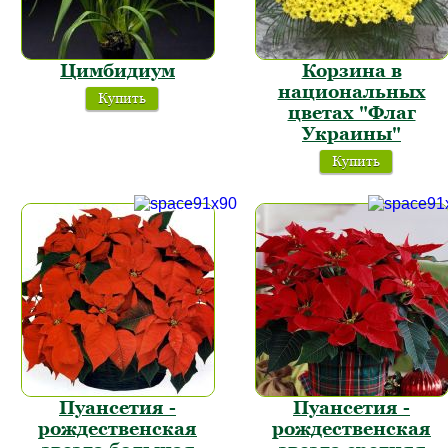
Цимбидиум
Корзина в
национальных
Купить
цветах "Флаг
Украины"
Купить
Пуансетия -
Пуансетия -
рождественская
рождественская