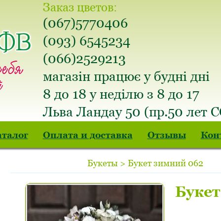
Заказ цветов:
(067)5770406
(093) 6545234
(066)2529213
магазін працює у будні дні
8 до 18 у неділю з 8 до 17
Льва Ландау 50 (пр.50 лет 
аталог
Оплата и доставка
Отзывы
Кон
Букеты > Букет зимний 062
Букет