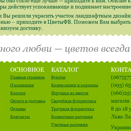
бы оно стало еще лучше — приходите к нам. Обилие 
ры действует успокаивающе и поднимает настроение
и Вы решили украсить участок ландшафтным дизайн
енью – приходите в ЦветыФВ. Поможем Вам выбрать,
анизуем доставку.
много любви — цветов всегда
ОСНОВНОЕ
КАТАЛОГ
КОНТ
(067)57
Главная страница
Букеты
(093) 6
О компании
Композиции и корзины
(066)25
Каталог
Игрушки из цветов
магазін 
Оплата и доставка
Свадебная флористика
8 до 18 
Отзывы
Траурная флористика
Льва Ла
Контакты
Комнатные растения
Уличные растения
Украина