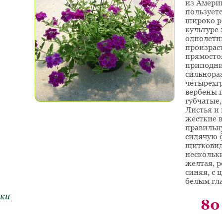
из Амери
пользуетс
широко ра
культуре 
однолетн
произраст
прямост
приподн
сильнора
четырехг
вербены 
губчатые
Листья и
жесткие в
правильн
сидячую 
щитковид
нескольки
желтая, р
синяя, с
белым гл
ки
80