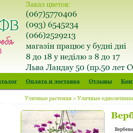
Заказ цветов:
(067)5770406
(093) 6545234
(066)2529213
магазін працює у будні дні
8 до 18 у неділю з 8 до 17
Льва Ландау 50 (пр.50 лет 
аталог
Оплата и доставка
Отзывы
Кон
Уличные растения > Уличные однолетники
Вер
Вербена