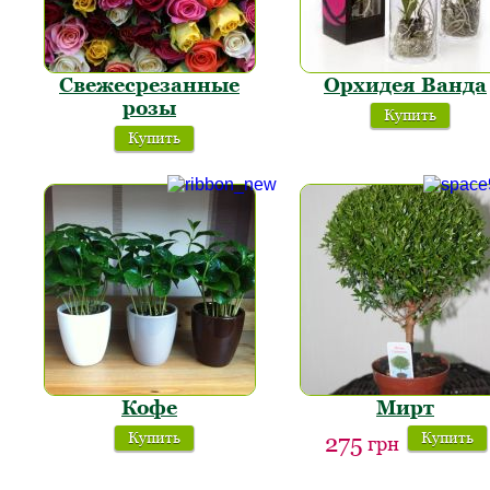
Свежесрезанные
Орхидея Ванда
розы
Купить
Купить
Кофе
Мирт
Купить
Купить
275
грн