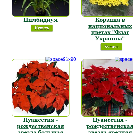
Цимбидиум
Корзина в
национальных
Купить
цветах "Флаг
Украины"
Купить
Пуансетия -
Пуансетия -
рождественская
рождественска
звезда большая
звезда средняя